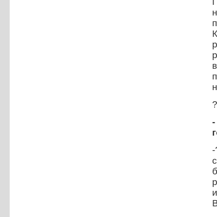
н
п
н
г
с
б
и