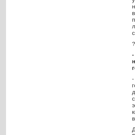
н
в
с
д
к
в