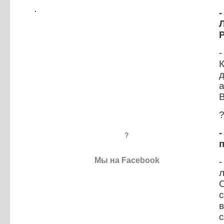
-
д
В
?
Мы на Facebook
-
с
в