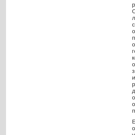
о
и
о
п