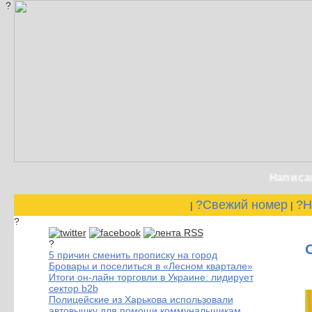
?
Написание 
?Свежий номер
?Н
|
|
?
?
5 причин сменить прописку на город
Бровары и поселиться в «Лесном квартале»
Итоги он-лайн торговли в Украине: лидирует
сектор b2b
Полицейские из Харькова использовали
автовышку для помощи коммунальщикам