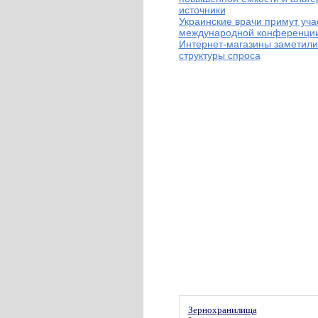
источники
Украинские врачи примут уча
международной конференци
Интернет-магазины заметили
структуры спроса
Зернохранилища