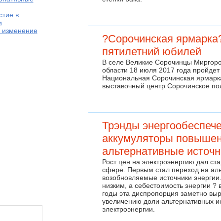
стие в
и
 изменение
?Сорочинская ярмарка
пятилетний юбилей
В селе Великие Сорочинцы Миргоро
области 18 июля 2017 года пройдет
Национальная Сорочинская ярмарка
выставочный центр Сорочинское по
Трэнды энергообеспече
аккумуляторы повышен
альтернативные источн
Рост цен на электроэнергию дал ст
сфере. Первым стал переход на ал
возобновляемые источники энергии
низким, а себестоимость энергии ? 
годы эта диспропорция заметно выр
увеличению доли альтернативных ис
электроэнергии.