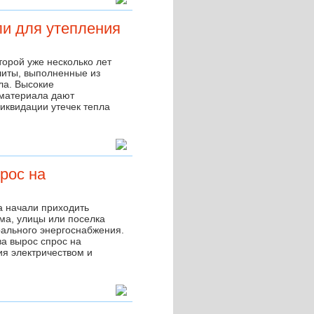
и для утепления
торой уже несколько лет
иты, выполненные из
ла. Высокие
 материала дают
ликвидации утечек тепла
рос на
а начали приходить
ма, улицы или поселка
рального энергоснабжения.
ва вырос спрос на
ия электричеством и