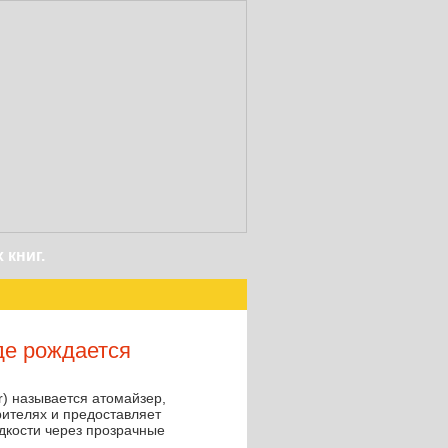
иг.
де рождается
r) называется атомайзер,
рителях и предоставляет
дкости через прозрачные