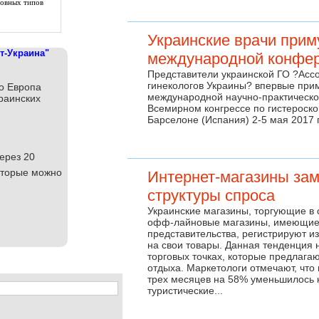
новных типов
Украинские врачи прим
т-Украина"
международной конфе
Представители украинской ГО ?Асс
гинекологов Украины? впервые прим
то Европа
международной научно-практическ
краинских
Всемирном конгрессе по гистероско
Барселоне (Испания) 2-5 мая 2017 
ерез 20
которые можно
Интернет-магазины за
структуры спроса
Украинские магазины, торгующие в с
офф-лайновые магазины, имеющие 
представительства, регистрируют и
на свои товары. Данная тенденция 
торговых точках, которые предлагаю
отдыха. Маркетологи отмечают, что
трех месяцев на 58% уменьшилось к
туристические...