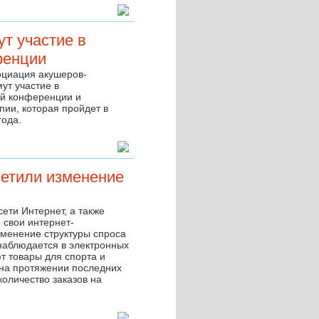
ут участие в
ренции
оциация акушеров-
ут участие в
ой конференции и
пии, которая пройдет в
года.
метили изменение
ети Интернет, а также
свои интернет-
зменение структуры спроса
наблюдается в электронных
т товары для спорта и
 на протяжении последних
оличество заказов на