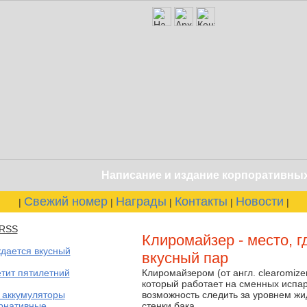
Написание и издание корпоративных кн
Свежий номер
Награды
Контакты
Новости
|
|
|
|
|
Клиромайзер - место, г
ждается вкусный
вкусный пар
тит пятилетний
Клиромайзером (от англ. clearomize
который работает на сменных испа
 аккумуляторы
возможность следить за уровнем жи
рнативные
стенки бака.