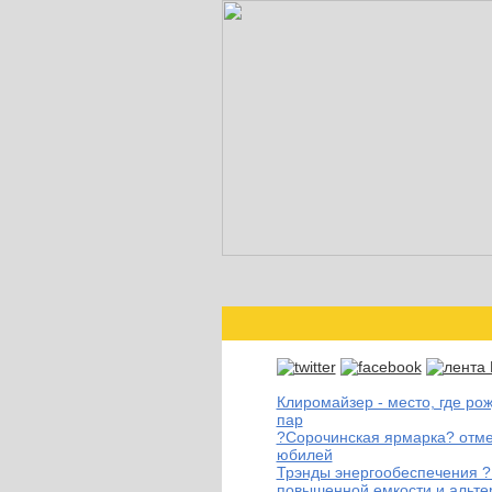
Клиромайзер - место, где ро
пар
?Сорочинская ярмарка? отме
юбилей
Трэнды энергообеспечения ?
повышенной емкости и альте