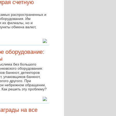
ирая счетную
самых распространенных и
 оборудования. Им
и их филиалы, но и
ункты обмена валют,
е оборудование:
ы
ыслима без большого
нковского оборудования:
в банкнот, детекторов
т, упаковщиков банкнот,
гого другого. При
 при небрежном обращении,
я. Как решить эту проблему?
аграды на все