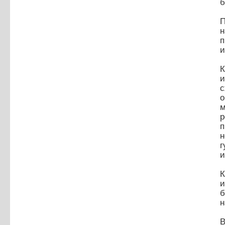
б
н
и
К
и
с
о
м
р
п
г
и
К
и
б
н
В