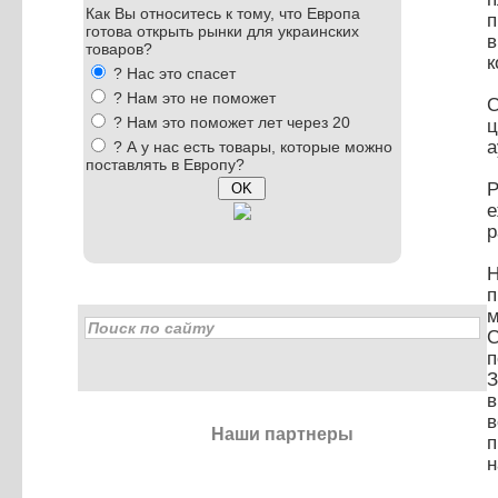
Как Вы относитесь к тому, что Европа
п
готова открыть рынки для украинских
в
товаров?
к
? Нас это спасет
? Нам это не поможет
С
? Нам это поможет лет через 20
ц
а
? А у нас есть товары, которые можно
поставлять в Европу?
Р
е
р
Н
п
м
п
З
в
в
Наши партнеры
п
н