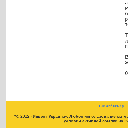
а
м
б
р
т
Т
д
п
В
ж
0
Свежий номер
?© 2012 «Инвест-Украина». Любое использование мате
условии активной ссылки на
i