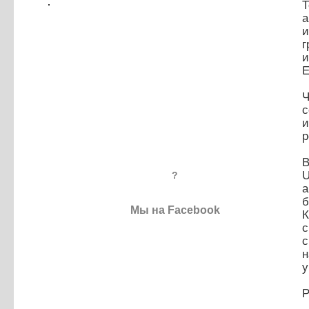
Т
и
и
Е
Ч
с
и
р
B
U
?
а
б
Мы на Facebook
К
с
с
у
Р