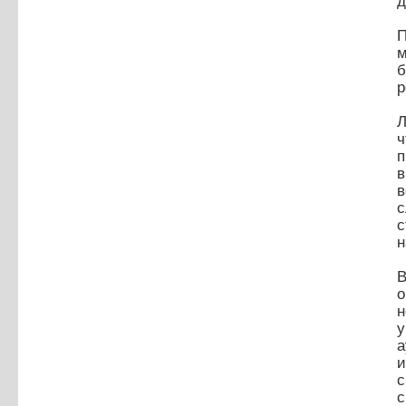
д
П
м
р
Л
ч
п
в
в
с
с
н
В
о
у
а
и
с