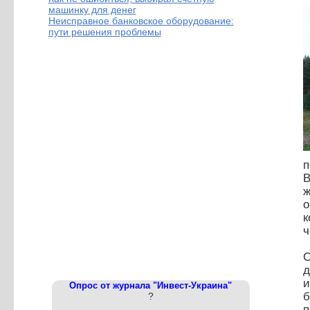
машинку для денег
Неисправное банковское оборудование:
пути решения проблемы
п
В
ж
о
к
ч
С
д
и
Опрос от журнала "Инвест-Украина"
б
?
п