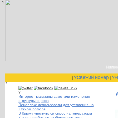
?
Написан
?Свежий номер
?Н
|
|
?
?
Интернет-магазины заметили изменение
структуры спроса
Пеноплэкс использовали для утепления на
Южном полюсе
В Крыму увеличился спрос на генераторы
Как не ошибиться, выбирая счетную