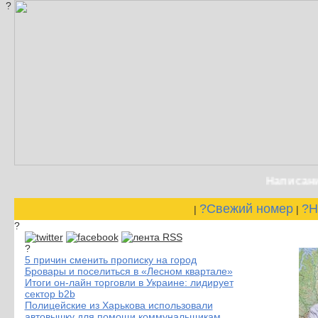
?
Написание и
?Свежий номер
?Н
|
|
?
?
5 причин сменить прописку на город
Бровары и поселиться в «Лесном квартале»
Итоги он-лайн торговли в Украине: лидирует
сектор b2b
Полицейские из Харькова использовали
автовышку для помощи коммунальщикам